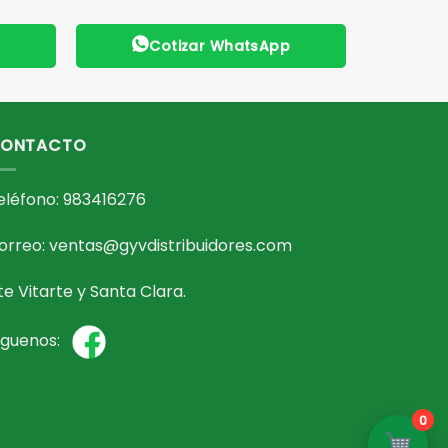
p
Cotizar WhatsApp
ONTACTO
eléfono: 983416276
orreo: ventas@gyvdistribuidores.com
te Vitarte y Santa Clara.
íguenos:
0