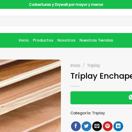
Corberturas y Drywall por mayor y menor
Inicio
Productos
Nosotros
Nuestras Tiendas
Inicio
/
Triplay
Triplay Enchap
Categoría:
Triplay