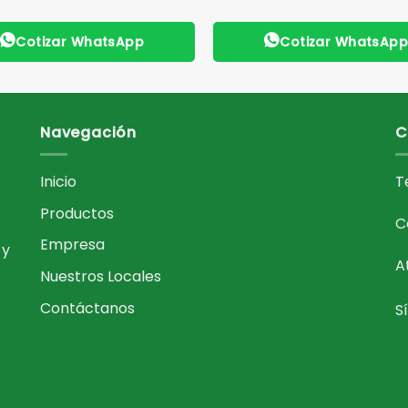
Cotizar WhatsApp
Cotizar WhatsAp
Navegación
C
Inicio
T
Productos
C
Empresa
 y
A
Nuestros Locales
Contáctanos
S