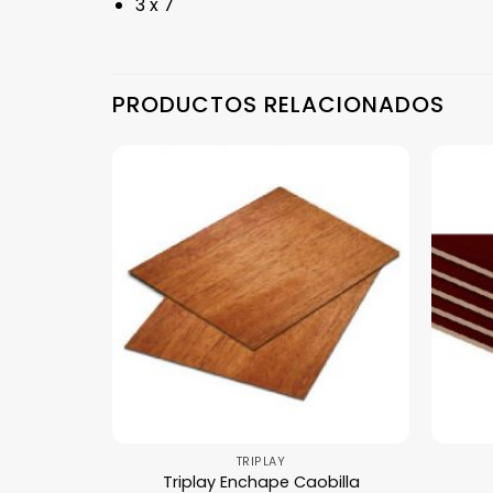
3 x 7
PRODUCTOS RELACIONADOS
TRIPLAY
i
Triplay Enchape Caobilla