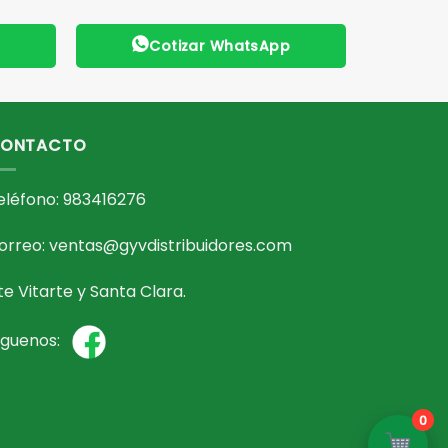
p
Cotizar WhatsApp
ONTACTO
eléfono: 983416276
orreo: ventas@gyvdistribuidores.com
te Vitarte y Santa Clara.
íguenos:
0