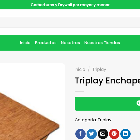
Corberturas y Drywall por mayor y menor
Inicio
Productos
Nosotros
Nuestras Tiendas
Inicio
/
Triplay
Triplay Enchap
Categoría:
Triplay