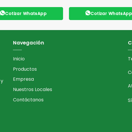
Cotizar WhatsApp
Cotizar WhatsAp
Navegación
C
Inicio
T
Productos
C
Empresa
 y
A
Nuestros Locales
Contáctanos
S