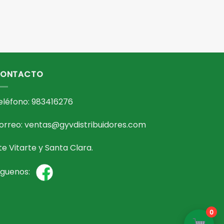
ONTACTO
eléfono: 983416276
orreo: ventas@gyvdistribuidores.com
te Vitarte y Santa Clara.
íguenos:
0