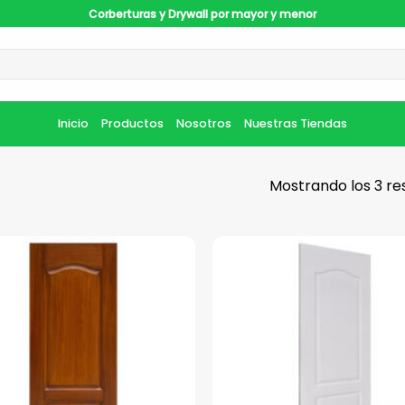
Corberturas y Drywall por mayor y menor
Inicio
Productos
Nosotros
Nuestras Tiendas
Mostrando los 3 re