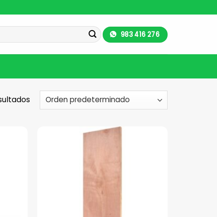
983 416 276
sultados