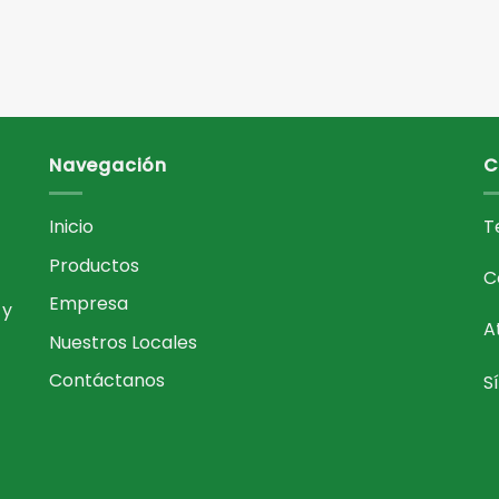
Navegación
C
Inicio
T
Productos
C
Empresa
 y
A
Nuestros Locales
Contáctanos
S