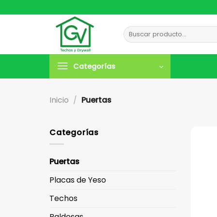
Saltar
al
contenido
Buscar
por:
Categorías
Inicio
/
Puertas
Categorías
Puertas
Placas de Yeso
Techos
Baldosas